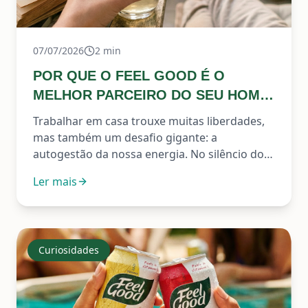
07/07/2026
2
min
POR QUE O FEEL GOOD É O
MELHOR PARCEIRO DO SEU HOME
OFFICE
Trabalhar em casa trouxe muitas liberdades,
mas também um desafio gigante: a
autogestão da nossa energia. No silêncio do
Home Office, entre uma entrega e outra, é
Ler mais
fácil cair na armadilha de achar que a solução
para o foco é apenas "mais uma xícara de
café".
Curiosidades